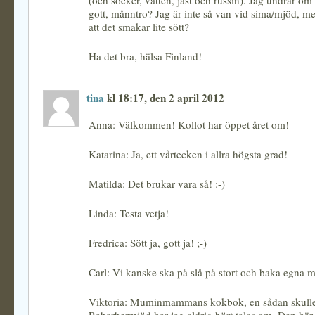
(och socker, vatten, jäst och russin). Jag undrar om
gott, månntro? Jag är inte så van vid sima/mjöd, me
att det smakar lite sött?
Ha det bra, hälsa Finland!
tina
kl 18:17, den 2 april 2012
Anna: Välkommen! Kollot har öppet året om!
Katarina: Ja, ett vårtecken i allra högsta grad!
Matilda: Det brukar vara så! :-)
Linda: Testa vetja!
Fredrica: Sött ja, gott ja! ;-)
Carl: Vi kanske ska på slå på stort och baka egna 
Viktoria: Muminmammans kokbok, en sådan skull