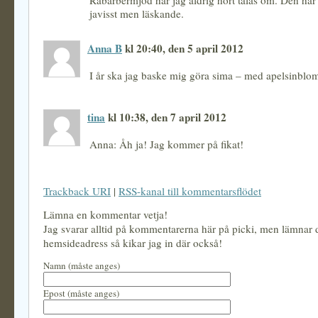
Rabarbermjöd har jag aldrig hört talas om. Den här 
javisst men läskande.
Anna B
kl 20:40, den 5 april 2012
I år ska jag baske mig göra sima – med apelsinblom
tina
kl 10:38, den 7 april 2012
Anna: Åh ja! Jag kommer på fikat!
Trackback URI
|
RSS-kanal till kommentarsflödet
Lämna en kommentar vetja!
Jag svarar alltid på kommentarerna här på picki, men lämnar
hemsideadress så kikar jag in där också!
Namn (måste anges)
Epost (måste anges)