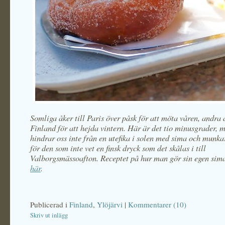
Somliga åker till Paris över påsk för att möta våren, andra å
Finland för att hejda vintern. Här är det tio minusgrader, 
hindrar oss inte från en utefika i solen med sima och munka
för den som inte vet en finsk dryck som det skålas i till
Valborgsmässoafton. Receptet på hur man gör sin egen si
här
.
Publicerad i
Finland
,
Ylöjärvi
|
Kommentarer (10)
Skriv ut inlägg