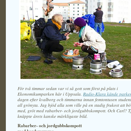
För två timmar sedan var vi så gott som först på plats i
Ekonomikumparken här i Uppsala.
Radio-Klara kände parke
dagen efter kvalborg och timmarna innan femtontusen student
all grönyta. Jag bjöd alla som ville på en stadig frukost att b
med, gröt med rabarber- och jordgubbskompott. Och Carl? T
knäppte årets kanske märkligaste bild.
Rabarber- och jordgubbskompott