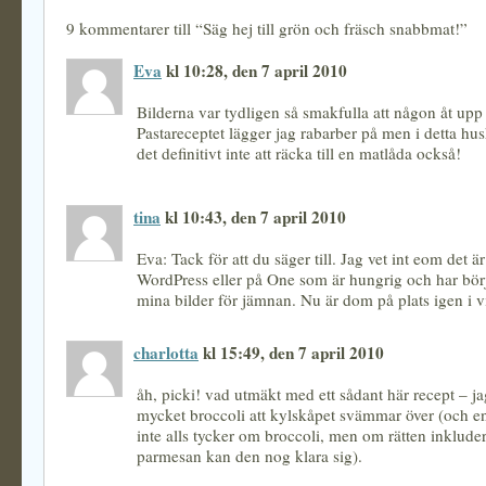
9 kommentarer till “Säg hej till grön och fräsch snabbmat!”
Eva
kl 10:28, den 7 april 2010
Bilderna var tydligen så smakfulla att någon åt up
Pastareceptet lägger jag rabarber på men i detta h
det definitivt inte att räcka till en matlåda också!
tina
kl 10:43, den 7 april 2010
Eva: Tack för att du säger till. Jag vet int eom det 
WordPress eller på One som är hungrig och har börj
mina bilder för jämnan. Nu är dom på plats igen i vil
charlotta
kl 15:49, den 7 april 2010
åh, picki! vad utmäkt med ett sådant här recept – ja
mycket broccoli att kylskåpet svämmar över (och 
inte alls tycker om broccoli, men om rätten inklude
parmesan kan den nog klara sig).