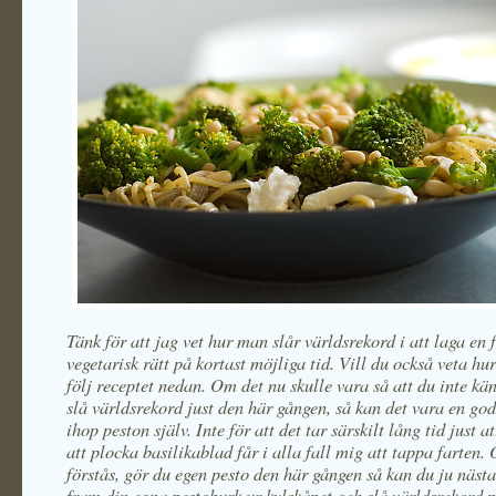
Tänk för att jag vet hur man slår världsrekord i att laga en 
vegetarisk rätt på kortast möjliga tid. Vill du också veta hu
följ receptet nedan. Om det nu skulle vara så att du inte kän
slå världsrekord just den här gången, så kan det vara en god
ihop peston själv. Inte för att det tar särskilt lång tid just 
att plocka basilikablad får i alla fall mig att tappa farten.
förstås, gör du egen pesto den här gången så kan du ju näst
fram din egna pestoburk ur kylskåpet och slå världsrekord 