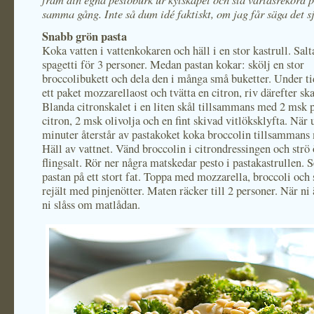
samma gång. Inte så dum idé faktiskt, om jag får säga det sj
Snabb grön pasta
Koka vatten i vattenkokaren och häll i en stor kastrull. Salt
spagetti för 3 personer. Medan pastan kokar: skölj en stor
broccolibukett och dela den i många små buketter. Under ti
ett paket mozzarellaost och tvätta en citron, riv därefter skal
Blanda citronskalet i en liten skål tillsammans med 2 msk 
citron, 2 msk olivolja och en fint skivad vitlöksklyfta. När 
minuter återstår av pastakoket koka broccolin tillsammans
Häll av vattnet. Vänd broccolin i citrondressingen och strö 
flingsalt. Rör ner några matskedar pesto i pastakastrullen. 
pastan på ett stort fat. Toppa med mozzarella, broccoli och 
rejält med pinjenötter. Maten räcker till 2 personer. När ni 
ni slåss om matlådan.