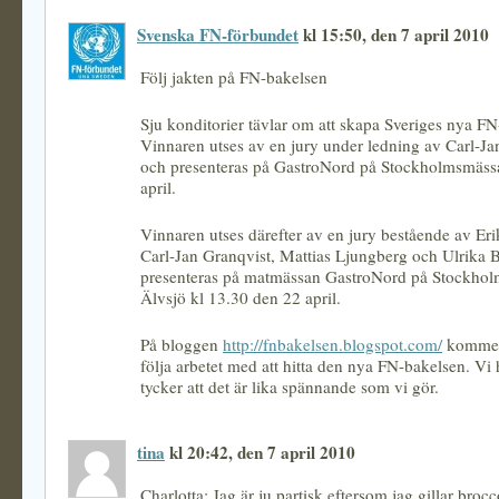
Svenska FN-förbundet
kl 15:50, den 7 april 2010
Följ jakten på FN-bakelsen
Sju konditorier tävlar om att skapa Sveriges nya FN
Vinnaren utses av en jury under ledning av Carl-Ja
och presenteras på GastroNord på Stockholmsmäss
april.
Vinnaren utses därefter av en jury bestående av Erik
Carl-Jan Granqvist, Mattias Ljungberg och Ulrika 
presenteras på matmässan GastroNord på Stockhol
Älvsjö kl 13.30 den 22 april.
På bloggen
http://fnbakelsen.blogspot.com/
kommer 
följa arbetet med att hitta den nya FN-bakelsen. Vi
tycker att det är lika spännande som vi gör.
tina
kl 20:42, den 7 april 2010
Charlotta: Jag är ju partisk eftersom jag gillar brocc