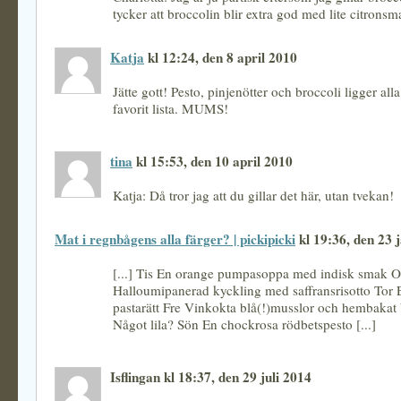
tycker att broccolin blir extra god med lite citronsm
Katja
kl 12:24, den 8 april 2010
Jätte gott! Pesto, pinjenötter och broccoli ligger al
favorit lista. MUMS!
tina
kl 15:53, den 10 april 2010
Katja: Då tror jag att du gillar det här, utan tvekan!
Mat i regnbågens alla färger? | pickipicki
kl 19:36, den 23 
[...] Tis En orange pumpasoppa med indisk smak 
Halloumipanerad kyckling med saffransrisotto Tor
pastarätt Fre Vinkokta blå(!)musslor och hembakat
Något lila? Sön En chockrosa rödbetspesto [...]
Isflingan kl 18:37, den 29 juli 2014