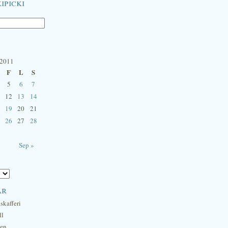
ipicki
 2011
F
L
S
5
6
7
12
13
14
19
20
21
26
27
28
Sep »
ar
skafferi
ll
hen