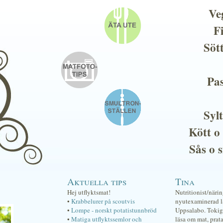
Ve
F
Söt
Pas
Sylt
Kött o
Sås o 
Aktuella tips
Tina
Hej utflyktsmat!
Nutritionist/näri
•
Krabbelurer på scoutvis
nyutexaminerad lä
•
Lompe - norskt potatistunnbröd
Uppsalabo. Tokig 
•
Matiga utflyktssemlor och
läsa om mat, prat