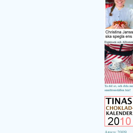
Expressen och Alltomm
Ta del av, och dela m
smultronställen här!
Arkiv 2009