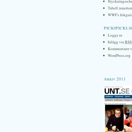
Styckningssc
Tabell innerte
WWF's fiskgui
pickipicki.s
Logga in
Inlägg via
RSS
Kommentarer 
WordPress.org
Arkiv 2011