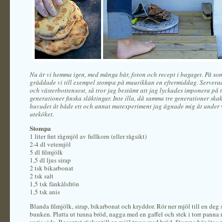
Nu är vi hemma igen, med många bär, foton och recept i bagaget. På so
gräddade vi till exempel stompa på muurikkan en eftermiddag. Server
och västerbottensost, så tror jag bestämt att jag lyckades imponera på 
generationer finska släktingar. Inte illa, då samma tre generationer sk
huvudet åt både ett och annat matexperiment jag ägnade mig åt under 
uteköket.
Stompa
1 liter fint rågmjöl av fullkorn (eller rågsikt)
2-4 dl vetemjöl
5 dl filmjölk
1,5 dl ljus sirap
2 tsk bikarbonat
2 tsk salt
1,5 tsk fänkålsfrön
1,5 tsk anis
Blanda filmjölk, sirap, bikarbonat och kryddor. Rör ner mjöl till en deg
bunken. Platta ut tunna bröd, nagga med en gaffel och stek i torr pann