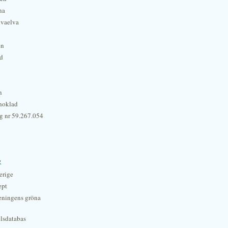
na
lvaelva
én
rd
n
hoklad
g nr 59.267.054
r
erige
ept
eningens gröna
lsdatabas