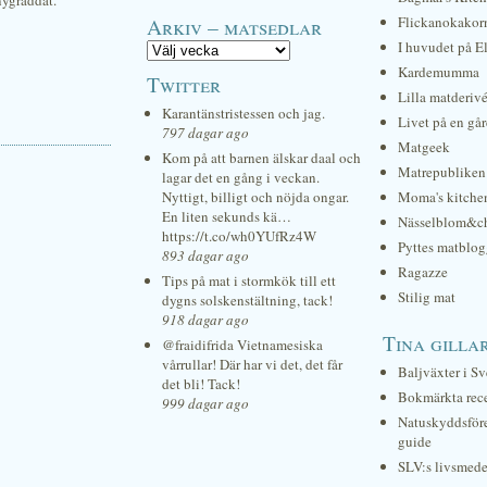
nygräddat.
Arkiv – matsedlar
Flickanokakor
I huvudet på E
Kardemumma
Twitter
Lilla matderiv
Karantänstristessen och jag.
Livet på en gå
797 dagar ago
Matgeek
Kom på att barnen älskar daal och
Matrepubliken
lagar det en gång i veckan.
Nyttigt, billigt och nöjda ongar.
Moma's kitche
En liten sekunds kä…
Nässelblom&c
https://t.co/wh0YUfRz4W
Pyttes matblog
893 dagar ago
Ragazze
Tips på mat i stormkök till ett
Stilig mat
dygns solskenstältning, tack!
918 dagar ago
Tina gilla
@fraidifrida Vietnamesiska
vårrullar! Där har vi det, det får
Baljväxter i Sv
det bli! Tack!
Bokmärkta rec
999 dagar ago
Natuskyddsför
guide
SLV:s livsmede