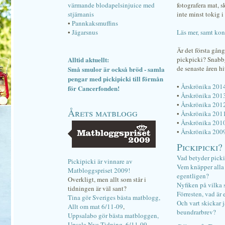
värmande blodapelsinjuice med
fotografera mat, 
stjärnanis
inte minst tokig i 
•
Pannkaksmuffins
•
Jägarsnus
Läs mer, samt kon
Är det första gån
Alltid aktuellt:
pickpicki? Snab
de senaste åren hi
Små smulor är också bröd - samla
pengar med pickipicki till förmån
•
Årskrönika 201
för Cancerfonden!
•
Årskrönika 201
•
Årskrönika 201
Årets matblogg
•
Årskrönika 201
•
Årskrönika 201
•
Årskrönika 200
Pickipicki?
Vad betyder pick
Pickipicki är vinnare av
Vem knäpper alla f
Matbloggspriset 2009!
egentligen?
Overkligt, men allt som står i
Nyfiken på vilka 
tidningen är väl sant?
Förresten, vad är 
Tina gör Sveriges bästa matblogg,
Och vart skickar j
Allt om mat 6/11-09
,
beundrarbrev?
Uppsalabo gör bästa matbloggen,
Upsala Nya Tidning, 6/11-09
.