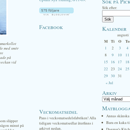
Sök på Pick
Sök efter:
Facebook
Kalender
augusti
M
Ti
O
To
mmarkollot
1
2
3
4
ade med smör
tre
8
9
10
11
akade på
15
16
17
18
veckan vid
22
23
24
25
29
30
31
« Jul
Arkiv
Matblogg
Veckomatsedel
Annas skånska 
Paus i veckomatsedelsfabriken! Alla
 som släpper
Bara en kaka ti
tidigare veckomatsedlar återfinns i
a någon minut på
arkivet nedan.
Dagmar's Kitc