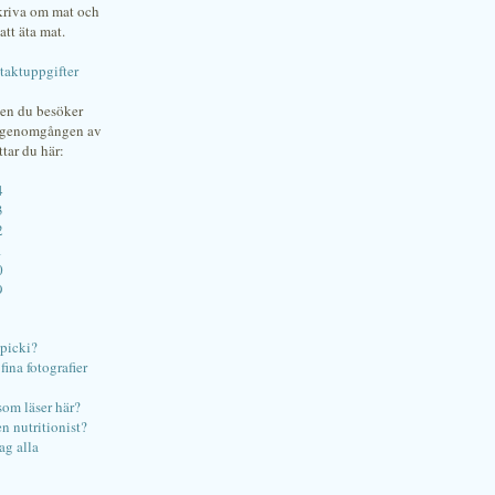
skriva om mat och
att äta mat.
taktuppgifter
gen du besöker
bgenomgången av
ttar du här:
4
3
2
1
0
9
ipicki?
ina fotografier
som läser här?
en nutritionist?
ag alla