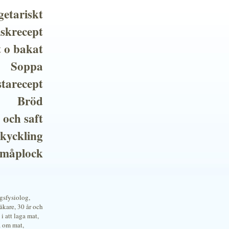
getariskt
iskrecept
t o bakat
Soppa
tarecept
Bröd
 och saft
 kyckling
småplock
ngsfysiolog,
kare, 30 år och
i att laga mat,
a om mat,