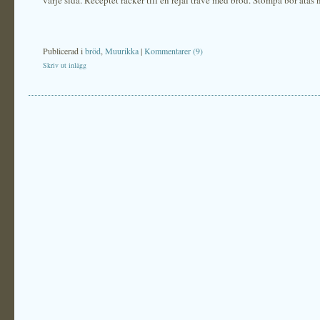
varje sida. Receptet räcker till en rejäl trave med bröd. Stompa bör ätas 
Publicerad i
bröd
,
Muurikka
|
Kommentarer (9)
Skriv ut inlägg