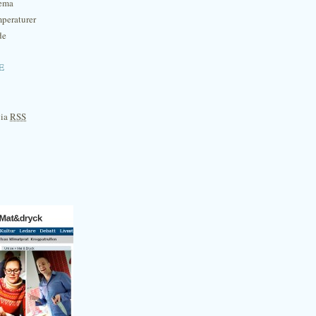
hema
mperaturer
de
e
via
RSS