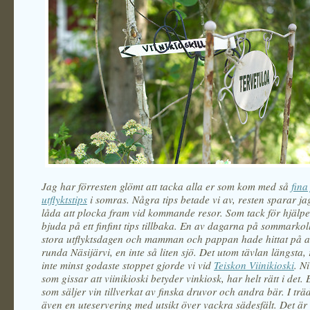
Jag har förresten glömt att tacka alla er som kom med så
fina
utflyktstips
i somras. Några tips betade vi av, resten sparar jag
låda att plocka fram vid kommande resor. Som tack för hjälpe
bjuda på ett finfint tips tillbaka. En av dagarna på sommarkol
stora utflyktsdagen och mamman och pappan hade hittat på att
runda Näsijärvi, en inte så liten sjö. Det utom tävlan längsta,
inte minst godaste stoppet gjorde vi vid
Teiskon Viinikioski
. N
som gissar att viinikioski betyder vinkiosk, har helt rätt i det.
som säljer vin tillverkat av finska druvor och andra bär. I trä
även en uteservering med utsikt över vackra sädesfält. Det är 