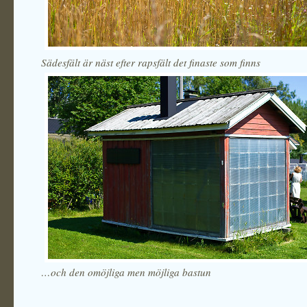
Sädesfält är näst efter rapsfält det finaste som finns
…och den omöjliga men möjliga bastun