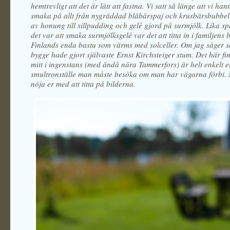
hemtrevligt att det är lätt att fastna. Vi satt så länge att vi ha
smaka på allt från nygräddad blåbärspaj och krusbärsbubbe
av honung till sillpudding och gelé gjord på surmjölk. Lika 
det var att smaka surmjölksgelé var det att titta in i familjens 
Finlands enda bastu som värms med solceller. Om jag säger så
bygge hade gjort självaste Ernst Kirchsteiger stum. Det här fina
mitt i ingenstans (med ändå nära Tammerfors) är helt enkelt et
smultronställe man måste besöka om man har vägarna förbi. 
nöja er med att titta på bilderna.