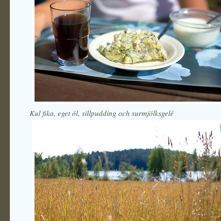
Kul fika, eget öl, sillpudding och surmjölksgelé