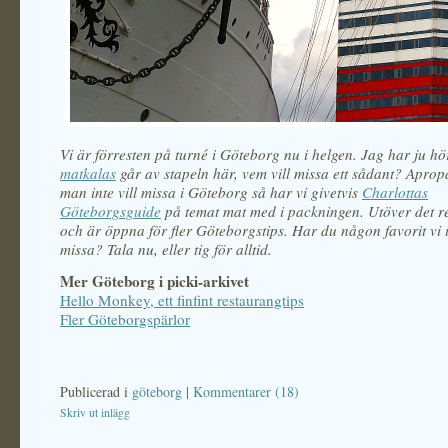
Vi är förresten på turné i Göteborg nu i helgen. Jag har ju hört
matkalas
går av stapeln här, vem vill missa ett sådant? Apro
man inte vill missa i Göteborg så har vi givetvis
Charlottas
Göteborgsguide
på temat mat med i packningen. Utöver det res
och är öppna för fler Göteborgstips. Har du någon favorit vi i
missa? Tala nu, eller tig för alltid.
Mer Göteborg i picki-arkivet
Hello Monkey, ett finfint restaurangtips
Fler Göteborgspärlor
Publicerad i
göteborg
|
Kommentarer (18)
Skriv ut inlägg