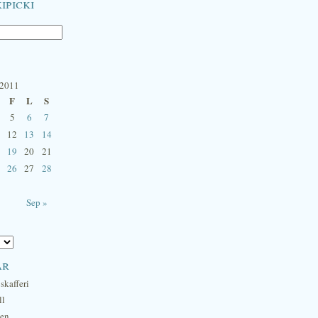
ipicki
 2011
F
L
S
5
6
7
12
13
14
19
20
21
26
27
28
Sep »
ar
skafferi
ll
hen