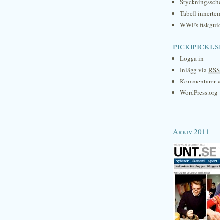
Styckningssc
Tabell innerte
WWF's fiskgui
pickipicki.s
Logga in
Inlägg via
RSS
Kommentarer 
WordPress.org
Arkiv 2011