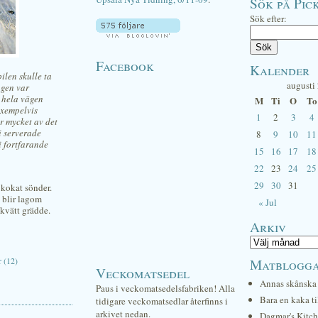
Sök på Pick
Sök efter:
Facebook
Kalender
ilen skulle ta
augusti
ngen var
m hela vägen
M
Ti
O
To
exempelvis
1
2
3
4
ör mycket av det
i serverade
8
9
10
11
i fortfarande
15
16
17
18
22
23
24
25
29
30
31
 kokat sönder.
 blir lagom
« Jul
kvätt grädde.
Arkiv
 (12)
Matblogg
Veckomatsedel
Annas skånska 
Paus i veckomatsedelsfabriken! Alla
Bara en kaka ti
tidigare veckomatsedlar återfinns i
arkivet nedan.
Dagmar's Kitc