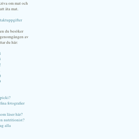
skriva om mat och
att äta mat.
taktuppgifter
gen du besöker
bgenomgången av
ttar du här:
4
3
2
1
0
9
ipicki?
ina fotografier
som läser här?
en nutritionist?
ag alla