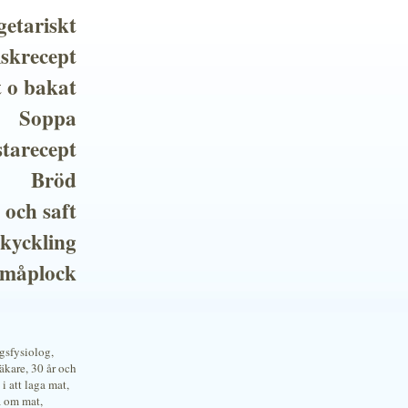
getariskt
iskrecept
t o bakat
Soppa
tarecept
Bröd
 och saft
 kyckling
småplock
ngsfysiolog,
kare, 30 år och
i att laga mat,
a om mat,