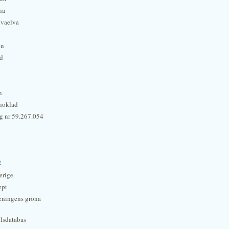
na
lvaelva
én
rd
n
hoklad
g nr 59.267.054
r
erige
ept
eningens gröna
lsdatabas