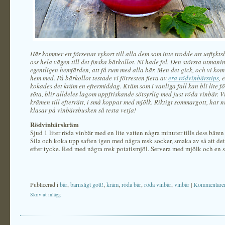
Här kommer ett försenat vykort till alla dem som inte trodde att utflyktsb
oss hela vägen till det finska bärkollot. Ni hade fel. Den största utmani
egentligen hemfärden, att få rum med alla bär. Men det gick, och vi ko
hem med. På bärkollot testade vi förresten flera av
era rödvinbärstips
, 
kokades det kräm en eftermiddag. Kräm som i vanliga fall kan bli lite f
söta, blir alldeles lagom uppfriskande sötsyrlig med just röda vinbär. V
krämen till efterrätt, i små koppar med mjölk. Riktigt sommargott, har n
klasar på vinbärsbusken så testa vetja!
Rödvinbärskräm
Sjud 1 liter röda vinbär med en lite vatten några minuter tills dess bären
Sila och koka upp saften igen med några msk socker, smaka av så att det
efter tycke. Red med några msk potatismjöl. Servera med mjölk och en s
Publicerad i
bär
,
barnsligt gott!
,
kräm
,
röda bär
,
röda vinbär
,
vinbär
|
Kommentarer
Skriv ut inlägg