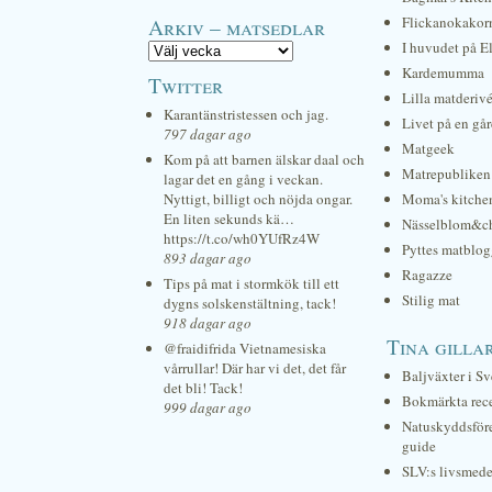
Arkiv – matsedlar
Flickanokakor
I huvudet på E
Kardemumma
Twitter
Lilla matderiv
Karantänstristessen och jag.
Livet på en gå
797 dagar ago
Matgeek
Kom på att barnen älskar daal och
Matrepubliken
lagar det en gång i veckan.
Nyttigt, billigt och nöjda ongar.
Moma's kitche
En liten sekunds kä…
Nässelblom&c
https://t.co/wh0YUfRz4W
Pyttes matblog
893 dagar ago
Ragazze
Tips på mat i stormkök till ett
Stilig mat
dygns solskenstältning, tack!
918 dagar ago
Tina gilla
@fraidifrida Vietnamesiska
vårrullar! Där har vi det, det får
Baljväxter i Sv
det bli! Tack!
Bokmärkta rec
999 dagar ago
Natuskyddsför
guide
SLV:s livsmede