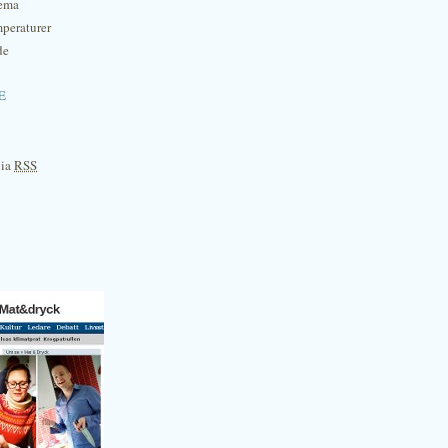
hema
mperaturer
de
e
via
RSS