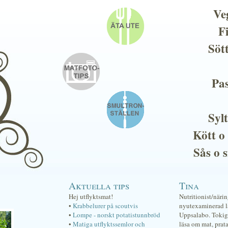
Ve
F
Söt
Pas
Sylt
Kött o
Sås o 
Aktuella tips
Tina
Hej utflyktsmat!
Nutritionist/näri
•
Krabbelurer på scoutvis
nyutexaminerad lä
•
Lompe - norskt potatistunnbröd
Uppsalabo. Tokig 
•
Matiga utflyktssemlor och
läsa om mat, prat