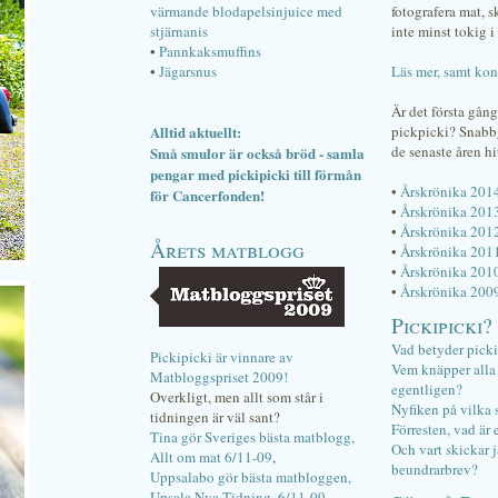
värmande blodapelsinjuice med
fotografera mat, 
stjärnanis
inte minst tokig i 
•
Pannkaksmuffins
•
Jägarsnus
Läs mer, samt kon
Är det första gån
Alltid aktuellt:
pickpicki? Snab
de senaste åren hi
Små smulor är också bröd - samla
pengar med pickipicki till förmån
•
Årskrönika 201
för Cancerfonden!
•
Årskrönika 201
•
Årskrönika 201
Årets matblogg
•
Årskrönika 201
•
Årskrönika 201
•
Årskrönika 200
Pickipicki?
Vad betyder pick
Pickipicki är vinnare av
Vem knäpper alla f
Matbloggspriset 2009!
egentligen?
Overkligt, men allt som står i
Nyfiken på vilka 
tidningen är väl sant?
Förresten, vad är 
Tina gör Sveriges bästa matblogg,
Och vart skickar j
Allt om mat 6/11-09
,
beundrarbrev?
Uppsalabo gör bästa matbloggen,
Upsala Nya Tidning, 6/11-09
.