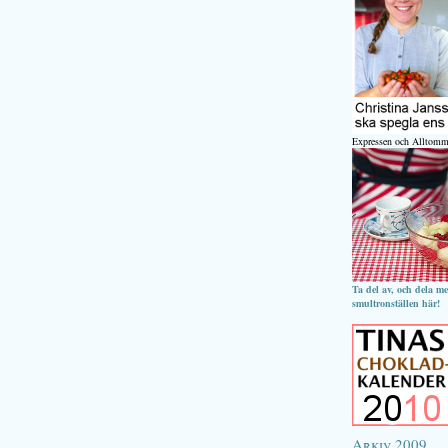
Expressen och Alltomm
Ta del av, och dela m
smultronställen här!
Arkiv 2009