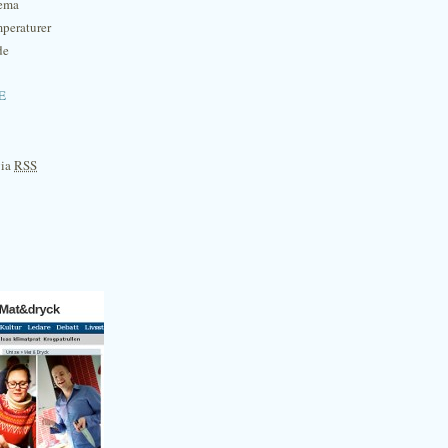
hema
mperaturer
de
e
via
RSS