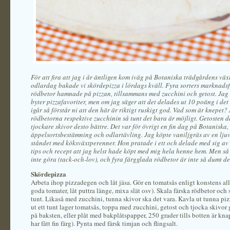
För att fira att jag i år äntligen kom iväg på Botaniska trädgårdens väx
odlardag bakade vi skördepizza i lördags kväll. Fyra sorters marknad
rödbetor hamnade på pizzan, tillsammans med zucchini och getost. Jag v
byter pizzafavoriter, men om jag säger att det delades ut 10 poäng i det
igår så förstår ni att den här är riktigt ruskigt god. Vad som är knepet? 
rödbetorna respektive zucchinin så tunt det bara är möjligt. Getosten d
tjockare skivor desto bättre. Det var för övrigt en fin dag på Botaniska, 
äppelsortsbestämning och odlartävling. Jag köpte vaniljgräs av en ljuv
ståndet med köksväxtperenner. Hon pratade i ett och delade med sig av
tips och recept att jag helst hade köpt med mig hela henne hem. Men s
inte göra (tack-och-lov), och fyra färgglada rödbetor är inte så dumt det
Skördepizza
Arbeta ihop pizzadegen och låt jäsa. Gör en tomatsås enligt konstens alla
goda tomater, låt puttra länge, mixa slät osv). Skala färska rödbetor och 
tunt. Likaså med zucchini, tunna skivor ska det vara. Kavla ut tunna pi
ut ett tunt lager tomatsås, toppa med zucchini, getost och tjocka skivor
på baksten, eller plåt med bakplåtspapper, 250 grader tills botten är kn
har fått fin färg). Pynta med färsk timjan och flingsalt.