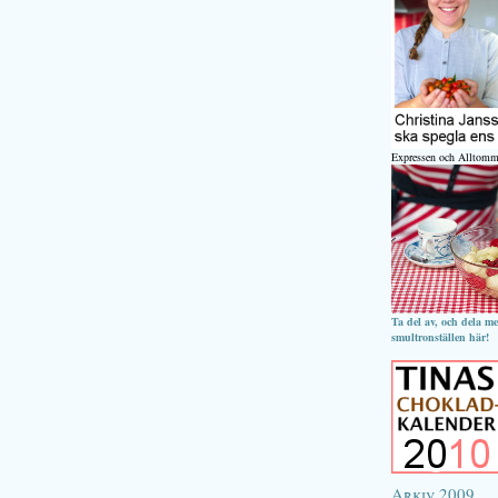
Expressen och Alltomm
Ta del av, och dela m
smultronställen här!
Arkiv 2009