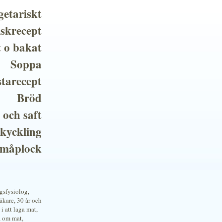
getariskt
iskrecept
t o bakat
Soppa
tarecept
Bröd
 och saft
 kyckling
småplock
ngsfysiolog,
kare, 30 år och
i att laga mat,
a om mat,