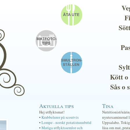
Ve
F
Söt
Pas
Sylt
Kött o
Sås o 
Aktuella tips
Tina
Hej utflyktsmat!
Nutritionist/näri
•
Krabbelurer på scoutvis
nyutexaminerad lä
•
Lompe - norskt potatistunnbröd
Uppsalabo. Tokig 
•
Matiga utflyktssemlor och
läsa om mat, prat