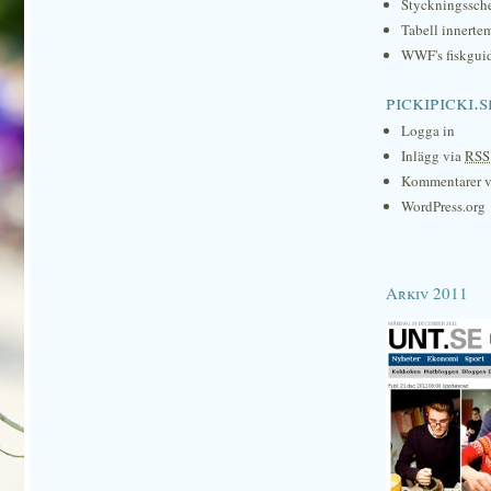
Styckningssc
Tabell innerte
WWF's fiskgui
pickipicki.s
Logga in
Inlägg via
RSS
Kommentarer 
WordPress.org
Arkiv 2011