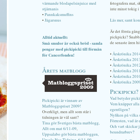
värmande blodapelsinjuice med
fotografera mat, 
stjärnanis
inte minst tokig i 
•
Pannkaksmuffins
•
Jägarsnus
Läs mer, samt kon
Är det första gån
Alltid aktuellt:
pickpicki? Snab
de senaste åren hi
Små smulor är också bröd - samla
pengar med pickipicki till förmån
•
Årskrönika 201
för Cancerfonden!
•
Årskrönika 201
•
Årskrönika 201
Årets matblogg
•
Årskrönika 201
•
Årskrönika 201
•
Årskrönika 200
Pickipicki?
Vad betyder pick
Pickipicki är vinnare av
Vem knäpper alla f
Matbloggspriset 2009!
egentligen?
Overkligt, men allt som står i
Nyfiken på vilka 
tidningen är väl sant?
Förresten, vad är 
Tina gör Sveriges bästa matblogg,
Och vart skickar j
Allt om mat 6/11-09
,
beundrarbrev?
Uppsalabo gör bästa matbloggen,
Upsala Nya Tidning, 6/11-09
.