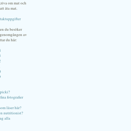
skriva om mat och
att äta mat.
taktuppgifter
gen du besöker
bgenomgången av
ttar du här:
4
3
2
1
0
9
ipicki?
ina fotografier
som läser här?
en nutritionist?
ag alla