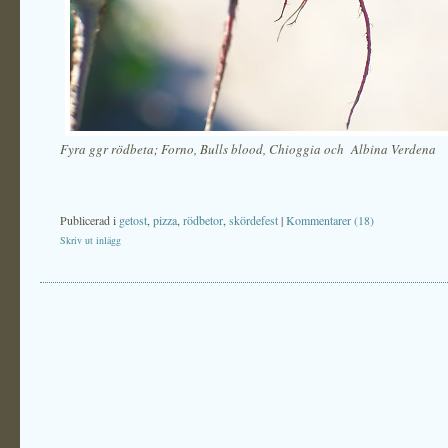
Fyra ggr rödbeta; Forno, Bulls blood, Chioggia och Albina Verdena
Publicerad i
getost
,
pizza
,
rödbetor
,
skördefest
|
Kommentarer (18)
Skriv ut inlägg