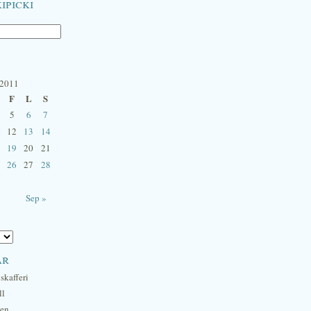
ipicki
 2011
F
L
S
5
6
7
12
13
14
19
20
21
26
27
28
Sep »
ar
skafferi
ll
hen