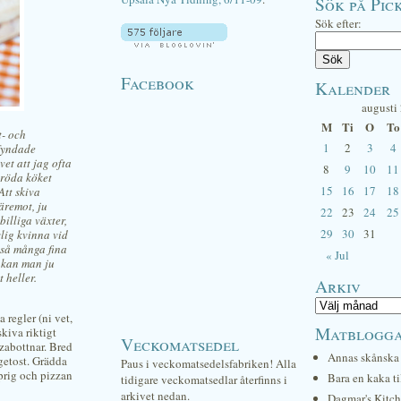
Sök på Pick
Sök efter:
Facebook
Kalender
augusti
M
Ti
O
To
t- och
1
2
3
4
sfyndade
et att jag ofta
8
9
10
11
 röda köket
15
16
17
18
Att skiva
äremot, ju
22
23
24
25
billiga växter,
29
30
31
lig kvinna vid
 så många fina
« Jul
å kan man ju
 heller.
Arkiv
 regler (ni vet,
Matblogg
skiva riktigt
Veckomatsedel
zzabottnar. Bred
Annas skånska 
 getost. Grädda
Paus i veckomatsedelsfabriken! Alla
aprig och pizzan
Bara en kaka ti
tidigare veckomatsedlar återfinns i
arkivet nedan.
Dagmar's Kitc