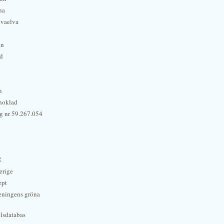
na
lvaelva
én
rd
n
hoklad
g nr 59.267.054
r
erige
ept
eningens gröna
lsdatabas