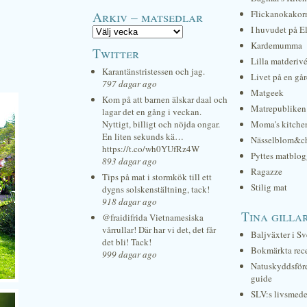
Arkiv – matsedlar
Flickanokakor
I huvudet på E
Kardemumma
Twitter
Lilla matderiv
Karantänstristessen och jag.
Livet på en gå
797 dagar ago
Matgeek
Kom på att barnen älskar daal och
Matrepubliken
lagar det en gång i veckan.
Nyttigt, billigt och nöjda ongar.
Moma's kitche
En liten sekunds kä…
Nässelblom&c
https://t.co/wh0YUfRz4W
Pyttes matblog
893 dagar ago
Ragazze
Tips på mat i stormkök till ett
Stilig mat
dygns solskenstältning, tack!
918 dagar ago
Tina gilla
@fraidifrida Vietnamesiska
vårrullar! Där har vi det, det får
Baljväxter i Sv
det bli! Tack!
Bokmärkta rec
999 dagar ago
Natuskyddsför
guide
SLV:s livsmede