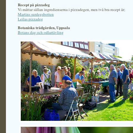
Recept på pizzadeg
Vi måttar sällan ingredienserna i pizzadegen, men två bra recept är;
Martins surdegsbotten
Leilas pizzadeg
Botaniska trädgården, Uppsala
Botans dag och odlartävling