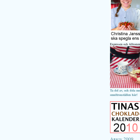
Expressen och Alltomm
Ta del av, och dela m
smultronställen här!
Arkiv 2009