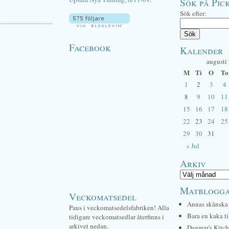
Sök på Pick
Sök efter:
Facebook
Kalender
augusti
M
Ti
O
To
1
2
3
4
8
9
10
11
15
16
17
18
22
23
24
25
29
30
31
« Jul
Arkiv
Matblogg
Veckomatsedel
Annas skånska 
Paus i veckomatsedelsfabriken! Alla
Bara en kaka ti
tidigare veckomatsedlar återfinns i
arkivet nedan.
Dagmar's Kitc