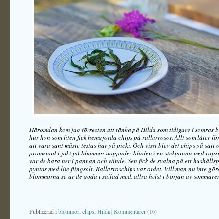
Häromdan kom jag förresten att tänka på Hilda som tidigare i somras 
hur hon som liten fick hemgjorda chips på rallarrosor. Allt som låter för
att vara sant måste testas här på picki. Och visst blev det chips på sätt o
promenad i jakt på blommor doppades bladen i en stekpanna med rapsol
var de bara ner i pannan och vände. Sen fick de svalna på ett hushålls
pyntas med lite flingsalt. Rallarroschips var ordet. Vill man nu inte gör
blommorna så är de goda i sallad med, allra helst i början av sommare
Publicerad i
blommor
,
chips
,
Hilda
|
Kommentarer (10)