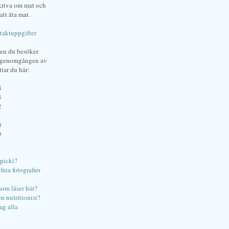
skriva om mat och
att äta mat.
taktuppgifter
gen du besöker
bgenomgången av
ttar du här:
4
3
2
1
0
9
ipicki?
ina fotografier
som läser här?
en nutritionist?
ag alla