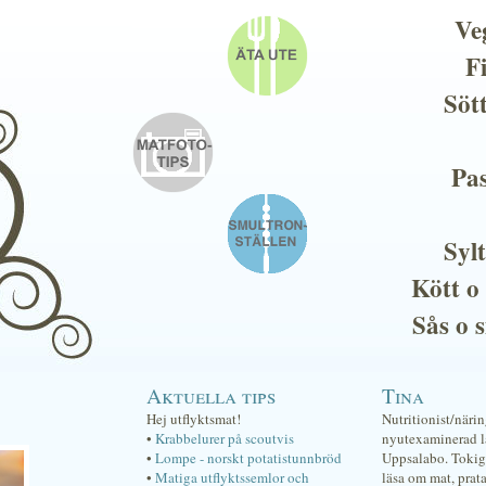
Ve
F
Söt
Pas
Sylt
Kött o
Sås o 
Aktuella tips
Tina
Hej utflyktsmat!
Nutritionist/näri
•
Krabbelurer på scoutvis
nyutexaminerad lä
•
Lompe - norskt potatistunnbröd
Uppsalabo. Tokig 
•
Matiga utflyktssemlor och
läsa om mat, prat