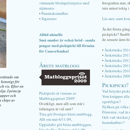
värmande blodapelsinjuice med
fotografera mat, 
stjärnanis
inte minst tokig i 
•
Pannkaksmuffins
•
Jägarsnus
Läs mer, samt kon
Är det första gån
Alltid aktuellt:
pickpicki? Snab
de senaste åren hi
Små smulor är också bröd - samla
pengar med pickipicki till förmån
•
Årskrönika 201
för Cancerfonden!
•
Årskrönika 201
•
Årskrönika 201
Årets matblogg
•
Årskrönika 201
•
Årskrönika 201
•
Årskrönika 200
berättade om
 konstigt för
Pickipicki?
ch vis. Efter en
ja. I princip
Vad betyder pick
Pickipicki är vinnare av
papper och
Vem knäpper alla f
Matbloggspriset 2009!
a chips av
egentligen?
Overkligt, men allt som står i
n.
Nyfiken på vilka 
tidningen är väl sant?
Förresten, vad är 
Tina gör Sveriges bästa matblogg,
Och vart skickar j
Allt om mat 6/11-09
,
beundrarbrev?
Uppsalabo gör bästa matbloggen,
Upsala Nya Tidning, 6/11-09
.