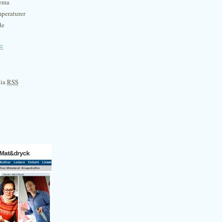
hema
mperaturer
de
e
via
RSS