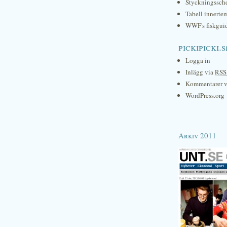
Styckningssc
Tabell innerte
WWF's fiskgui
pickipicki.s
Logga in
Inlägg via
RSS
Kommentarer 
WordPress.org
Arkiv 2011