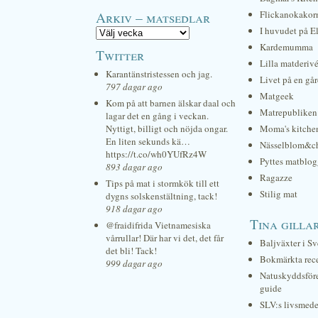
Arkiv – matsedlar
Flickanokakor
I huvudet på E
Kardemumma
Twitter
Lilla matderiv
Karantänstristessen och jag.
Livet på en gå
797 dagar ago
Matgeek
Kom på att barnen älskar daal och
Matrepubliken
lagar det en gång i veckan.
Nyttigt, billigt och nöjda ongar.
Moma's kitche
En liten sekunds kä…
Nässelblom&c
https://t.co/wh0YUfRz4W
Pyttes matblog
893 dagar ago
Ragazze
Tips på mat i stormkök till ett
Stilig mat
dygns solskenstältning, tack!
918 dagar ago
Tina gilla
@fraidifrida Vietnamesiska
vårrullar! Där har vi det, det får
Baljväxter i Sv
det bli! Tack!
Bokmärkta rec
999 dagar ago
Natuskyddsför
guide
SLV:s livsmede