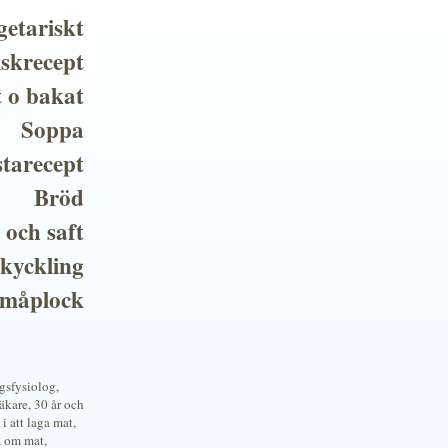
getariskt
iskrecept
t o bakat
Soppa
tarecept
Bröd
 och saft
 kyckling
småplock
ngsfysiolog,
kare, 30 år och
i att laga mat,
a om mat,