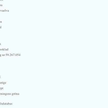
na
lvaelva
én
rd
n
hoklad
g nr 59.267.054
r
erige
ept
eningens gröna
lsdatabas