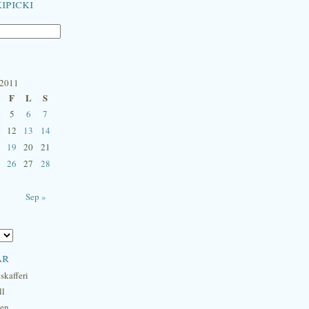
ipicki
 2011
F
L
S
5
6
7
12
13
14
19
20
21
26
27
28
Sep »
ar
skafferi
ll
hen