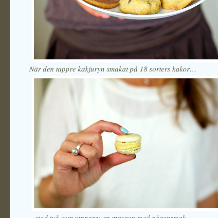
När den tappre kakjuryn smakat på 18 sorters kakor…
.
..stod två som vinnare; en macron med päronsmak…