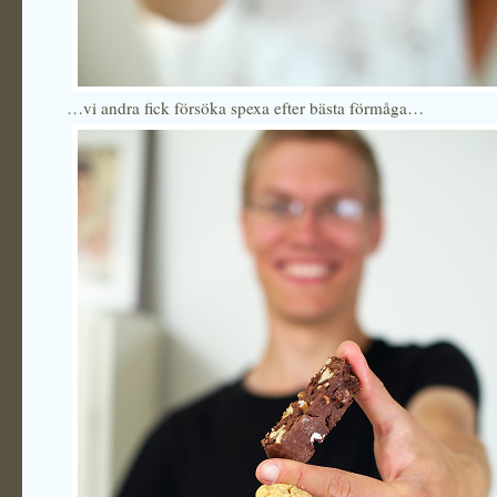
…vi andra fick försöka spexa efter bästa förmåga…