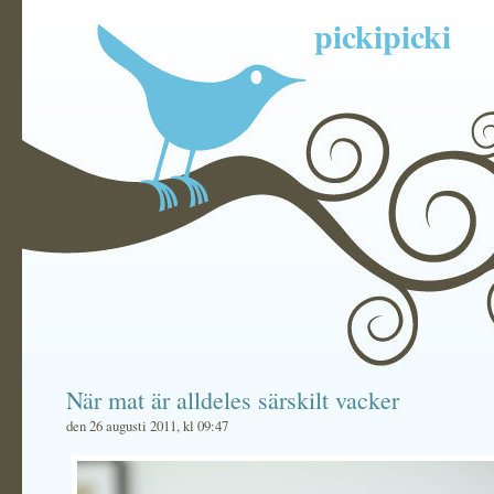
pickipicki
När mat är alldeles särskilt vacker
den 26 augusti 2011, kl 09:47