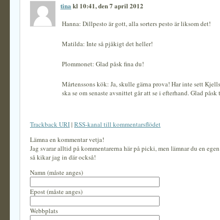
tina
kl 10:41, den 7 april 2012
Hanna: Dillpesto är gott, alla sorters pesto är liksom det!
Matilda: Inte så pjåkigt det heller!
Plommonet: Glad påsk fina du!
Mårtenssons kök: Ja, skulle gärna prova! Har inte sett Kjells
ska se om senaste avsnittet går att se i efterhand. Glad påsk ti
Trackback URI
|
RSS-kanal till kommentarsflödet
Lämna en kommentar vetja!
Jag svarar alltid på kommentarerna här på picki, men lämnar du en ege
så kikar jag in där också!
Namn (måste anges)
Epost (måste anges)
Webbplats