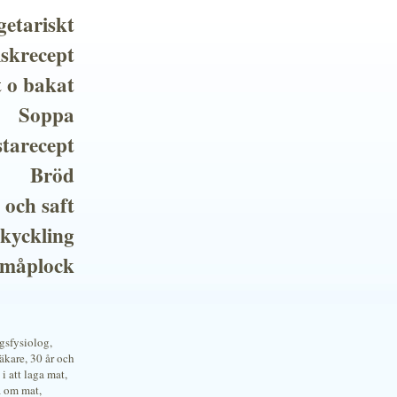
getariskt
iskrecept
t o bakat
Soppa
tarecept
Bröd
 och saft
 kyckling
småplock
ngsfysiolog,
kare, 30 år och
i att laga mat,
a om mat,