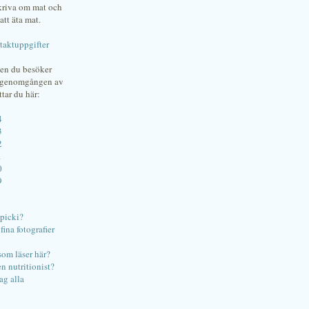
skriva om mat och
att äta mat.
taktuppgifter
gen du besöker
bgenomgången av
ttar du här:
4
3
2
1
0
9
ipicki?
ina fotografier
som läser här?
en nutritionist?
ag alla