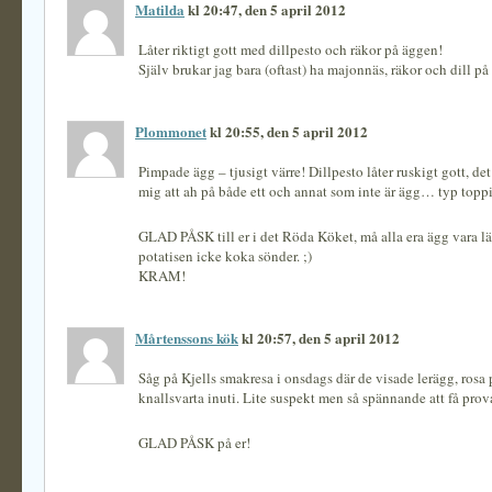
Matilda
kl 20:47, den 5 april 2012
Låter riktigt gott med dillpesto och räkor på äggen!
Själv brukar jag bara (oftast) ha majonnäs, räkor och dill p
Plommonet
kl 20:55, den 5 april 2012
Pimpade ägg – tjusigt värre! Dillpesto låter ruskigt gott, de
mig att ah på både ett och annat som inte är ägg… typ toppi
GLAD PÅSK till er i det Röda Köket, må alla era ägg vara l
potatisen icke koka sönder. ;)
KRAM!
Mårtenssons kök
kl 20:57, den 5 april 2012
Såg på Kjells smakresa i onsdags där de visade lerägg, rosa
knallsvarta inuti. Lite suspekt men så spännande att få prov
GLAD PÅSK på er!