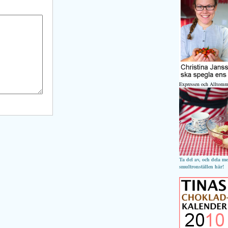
Expressen och Alltomm
Ta del av, och dela m
smultronställen här!