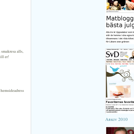
 smakresa alls,
ll er!
n hemsideadress
Arkiv 2010