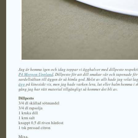
Jag är hemma igen och idag toppar vi ägghalvor med dillpesto respekti
P4 Morgon Uppland
. Dillpesto för att dill smakar vår och tapenade för
sardellsältan till äggen är så himla god. Helst av allt hade jag velat la
ägg
på kinesiskt vis, men jag hade varken lera, lut eller halm hemma i s
gång jag har rätt material tillgängligt så kommer det bli av.
Dillpesto
3/4 dl skållad sötmandel
3/4 dl rapsolja
1 kruka dill
1 krm salt
knappt 0,5 dl riven hårdost
1 tsk pressad citron
Mixa.