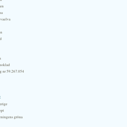
hen
na
lvaelva
én
rd
n
hoklad
g nr 59.267.054
r
erige
ept
eningens gröna