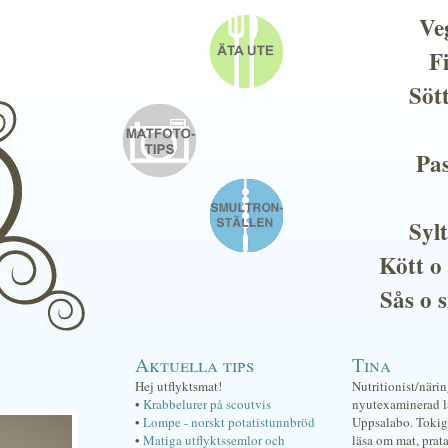
Ve
F
Söt
Pas
Sylt
Kött o
Sås o 
Aktuella tips
Tina
Hej utflyktsmat!
Nutritionist/näri
•
Krabbelurer på scoutvis
nyutexaminerad lä
•
Lompe - norskt potatistunnbröd
Uppsalabo. Tokig 
•
Matiga utflyktssemlor och
läsa om mat, prat