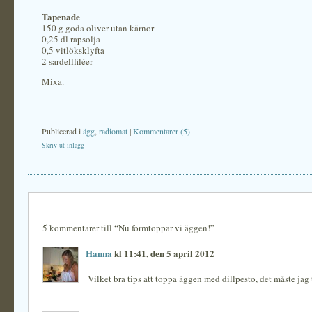
Tapenade
150 g goda oliver utan kärnor
0,25 dl rapsolja
0,5 vitlöksklyfta
2 sardellfiléer
Mixa.
Publicerad i
ägg
,
radiomat
|
Kommentarer (5)
Skriv ut inlägg
5 kommentarer till “Nu formtoppar vi äggen!”
Hanna
kl 11:41, den 5 april 2012
Vilket bra tips att toppa äggen med dillpesto, det måste jag 