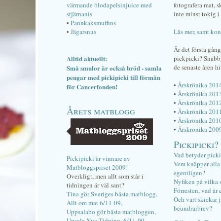
värmande blodapelsinjuice med
fotografera mat, 
stjärnanis
inte minst tokig i 
•
Pannkaksmuffins
•
Jägarsnus
Läs mer, samt kon
Är det första gån
Alltid aktuellt:
pickpicki? Snab
de senaste åren hi
Små smulor är också bröd - samla
pengar med pickipicki till förmån
•
Årskrönika 201
för Cancerfonden!
•
Årskrönika 201
•
Årskrönika 201
Årets matblogg
•
Årskrönika 201
•
Årskrönika 201
•
Årskrönika 200
Pickipicki?
Vad betyder pick
Pickipicki är vinnare av
Vem knäpper alla f
Matbloggspriset 2009!
egentligen?
Overkligt, men allt som står i
Nyfiken på vilka 
tidningen är väl sant?
Förresten, vad är 
Tina gör Sveriges bästa matblogg,
Och vart skickar j
Allt om mat 6/11-09
,
beundrarbrev?
Uppsalabo gör bästa matbloggen,
Upsala Nya Tidning, 6/11-09
.