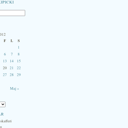
ipicki
2012
F
L
S
1
6
7
8
13
14
15
20
21
22
27
28
29
Maj »
ar
skafferi
ll