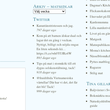
Arkiv – matsedlar
Dagmar's Kitc
Flickanokakor
I huvudet på E
Twitter
Kardemumma
Karantänstristessen och jag.
Lilla matderiv
797 dagar ago
Livet på en gå
Kom på att barnen älskar daal och
Matgeek
lagar det en gång i veckan.
Nyttigt, billigt och nöjda ongar.
Matrepubliken
En liten sekunds kä…
Moma's kitche
https://t.co/wh0YUfRz4W
Nässelblom&c
893 dagar ago
Pyttes matblog
Tips på mat i stormkök till ett
Ragazze
dygns solskenstältning, tack!
918 dagar ago
Stilig mat
@fraidifrida Vietnamesiska
vårrullar! Där har vi det, det får
Tina gilla
det bli! Tack!
Baljväxter i Sv
999 dagar ago
Bokmärkta rec
testa!
Natuskyddsför
guide