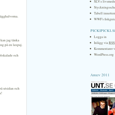
SLV:s livsmede
Styckningssc
Tabell innerte
å ägghalvorna.
WWF's fiskgui
pickipicki.s
Logga in
t kan jag tänka
Inlägg via
RSS
ng på en laxpaj.
Kommentarer 
WordPress.org
ättskalade och
Arkiv 2011
 på utsidan och
a!