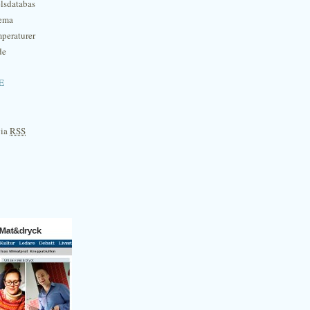
lsdatabas
hema
mperaturer
de
e
via
RSS