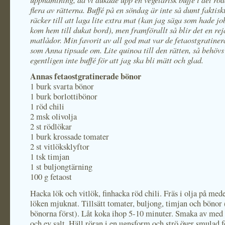
flera av rätterna. Buffé på en söndag är inte så dumt faktisk
räcker till att laga lite extra mat (kan jag säga som hade j
kom hem till dukat bord), men framförallt så blir det en re
matlådor. Min favorit av all god mat var de fetaostgratine
som Anna tipsade om. Lite quinoa till den rätten, så behövs
egentligen inte buffé för att jag ska bli mätt och glad.
Annas fetaostgratinerade bönor
1 burk svarta bönor
1 burk borlottibönor
1 röd chili
2 msk olivolja
2 st rödlökar
1 burk krossade tomater
2 st vitlöksklyftor
1 tsk timjan
1 st buljongtärning
100 g fetaost
Hacka lök och vitlök, finhacka röd chili. Fräs i olja på med
löken mjuknat. Tillsätt tomater, buljong, timjan och bönor 
bönorna först). Låt koka ihop 5-10 minuter. Smaka av med
och ev salt. Häll röran i en ugnsform och strö över smulad f