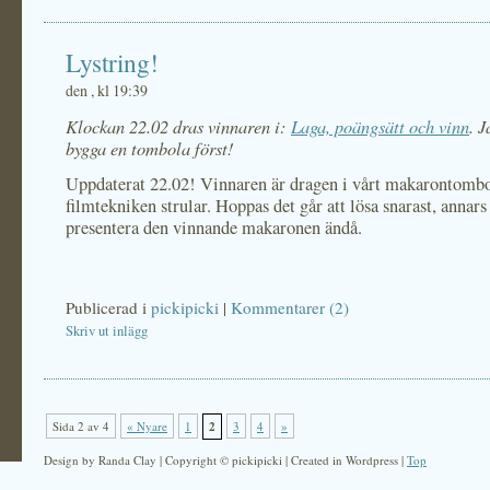
Lystring!
den , kl 19:39
Klockan 22.02 dras vinnaren i:
Laga, poängsätt och vinn
. 
bygga en tombola först!
Uppdaterat 22.02! Vinnaren är dragen i vårt makarontomb
filmtekniken strular. Hoppas det går att lösa snarast, annars
presentera den vinnande makaronen ändå.
Publicerad i
pickipicki
|
Kommentarer (2)
Skriv ut inlägg
Sida 2 av 4
« Nyare
1
2
3
4
»
Design by Randa Clay | Copyright © pickipicki | Created in Wordpress |
Top