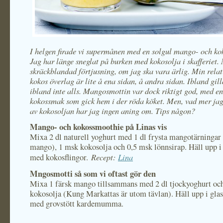
I helgen firade vi supermånen med en solgul mango- och ko
Jag har länge sneglat på burken med kokosolja i skafferiet.
skräckblandad förtjusning, om jag ska vara ärlig. Min relati
kokos överlag är lite å ena sidan, å andra sidan. Ibland gill
ibland inte alls. Mangosmottin var dock riktigt god, med en
kokossmak som gick hem i der röda köket. Men, vad mer jag
av kokosoljan har jag ingen aning om. Tips någon?
Mango- och kokossmoothie på Linas vis
Mixa 2 dl naturell yoghurt med 1 dl frysta mangotärningar (
mango), 1 msk kokosolja och 0,5 msk lönnsirap. Häll upp i
Recept:
Lina
med kokosflingor.
Mngosmotti så som vi oftast gör den
Mixa 1 färsk mango tillsammans med 2 dl tjockyoghurt oc
kokosolja (Kung Markattas är utom tävlan). Häll upp i gla
med grovstött kardemumma.