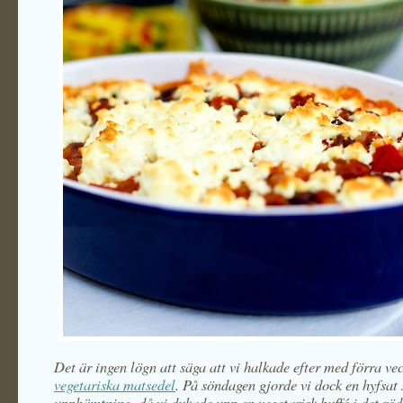
Det är ingen lögn att säga att vi halkade efter med förra ve
vegetariska matsedel
. På söndagen gjorde vi dock en hyfsat
upphämtning, då vi dukade upp en vegetarisk buffé i det rö