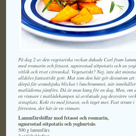
På dag 2 av den vegetariska veckan dukade Carl fram lammf
med rosmarin och fetaost, ugnsrostad sötpotatis och en yo
vitlök och rivet citronskal. Vegetariskt? Nej, inte det minsta
alldeles fantastiskt gott. Mat som den här gör dessutom at
därpå får avundsjuka blickar i lunchrummet, när innehållet
matlådorna jämförs. Då är man kung för en dag. Men, om d
en vinnare i matlådekampen så avslutade jag dessvärre vec
sistaplats. Kokt ris med fetaost, och inget mer. Fast strunt i 
förresten, det här är en vinnare.
Lammfärsbiffar med fetaost och rosmarin,
ugnsrostad sötpotatis och yoghurtsås
500 g lammfärs