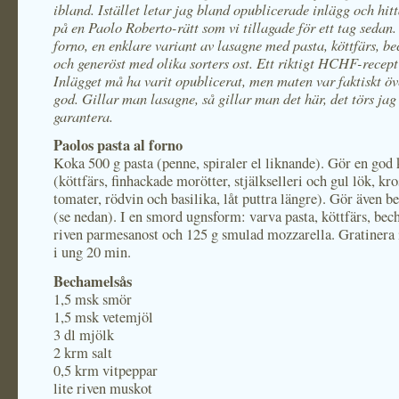
ibland. Istället letar jag bland opublicerade inlägg och hitt
på en Paolo Roberto-rätt som vi tillagade för ett tag sedan.
forno, en enklare variant av lasagne med pasta, köttfärs, b
och generöst med olika sorters ost. Ett riktigt HCHF-recept 
Inlägget må ha varit opublicerat, men maten var faktiskt ö
god. Gillar man lasagne, så gillar man det här, det törs ja
garantera.
Paolos pasta al forno
Koka 500 g pasta (penne, spiraler el liknande). Gör en god 
(köttfärs, finhackade morötter, stjälkselleri och gul lök, kr
tomater, rödvin och basilika, låt puttra längre). Gör även 
(se nedan). I en smord ugnsform: varva pasta, köttfärs, bec
riven parmesanost och 125 g smulad mozzarella. Gratinera 
i ung 20 min.
Bechamelsås
1,5 msk smör
1,5 msk vetemjöl
3 dl mjölk
2 krm salt
0,5 krm vitpeppar
lite riven muskot