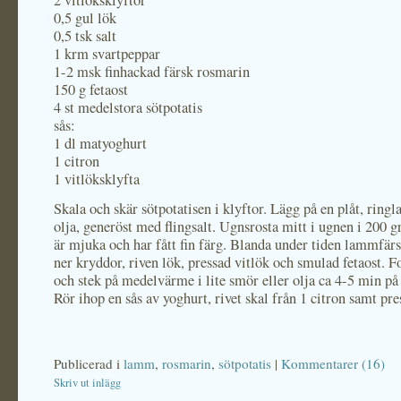
2 vitlöksklyftor
0,5 gul lök
0,5 tsk salt
1 krm svartpeppar
1-2 msk finhackad färsk rosmarin
150 g fetaost
4 st medelstora sötpotatis
sås:
1 dl matyoghurt
1 citron
1 vitlöksklyfta
Skala och skär sötpotatisen i klyftor. Lägg på en plåt, ringla
olja, generöst med flingsalt. Ugnsrosta mitt i ugnen i 200 gr
är mjuka och har fått fin färg. Blanda under tiden lammfär
ner kryddor, riven lök, pressad vitlök och smulad fetaost. F
och stek på medelvärme i lite smör eller olja ca 4-5 min på 
Rör ihop en sås av yoghurt, rivet skal från 1 citron samt pre
Publicerad i
lamm
,
rosmarin
,
sötpotatis
|
Kommentarer (16)
Skriv ut inlägg