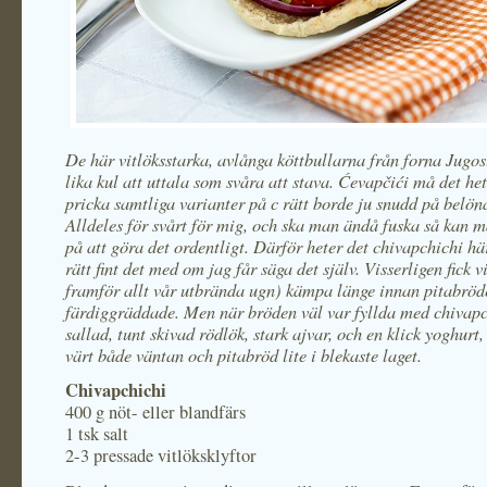
De här vitlöksstarka, avlånga köttbullarna från forna Jugos
lika kul att uttala som svåra att stava. Ćevapčići må det he
pricka samtliga varianter på c rätt borde ju snudd på belön
Alldeles för svårt för mig, och ska man ändå fuska så kan m
på att göra det ordentligt. Därför heter det chivapchichi hä
rätt fint det med om jag får säga det själv. Visserligen fick vi
framför allt vår utbrända ugn) kämpa länge innan pitabröd
färdiggräddade. Men när bröden väl var fyllda med chivapc
sallad, tunt skivad rödlök, stark ajvar, och en klick yoghurt,
värt både väntan och pitabröd lite i blekaste laget.
Chivapchichi
400 g nöt- eller blandfärs
1 tsk salt
2-3 pressade vitlöksklyftor