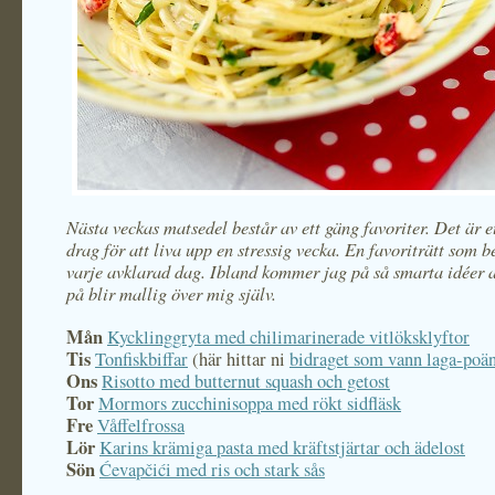
Nästa veckas matsedel består av ett gäng favoriter. Det är et
drag för att liva upp en stressig vecka. En favoriträtt som b
varje avklarad dag. Ibland kommer jag på så smarta idéer a
på blir mallig över mig själv.
Mån
Kycklinggryta med chilimarinerade vitlöksklyftor
Tis
Tonfiskbiffar
(här hittar ni
bidraget som vann laga-poän
Ons
Risotto med butternut squash och getost
Tor
Mormors zucchinisoppa med rökt sidfläsk
Fre
Våffelfrossa
Lör
Karins krämiga pasta med kräftstjärtar och ädelost
Sön
Ćevapčići med ris och stark sås