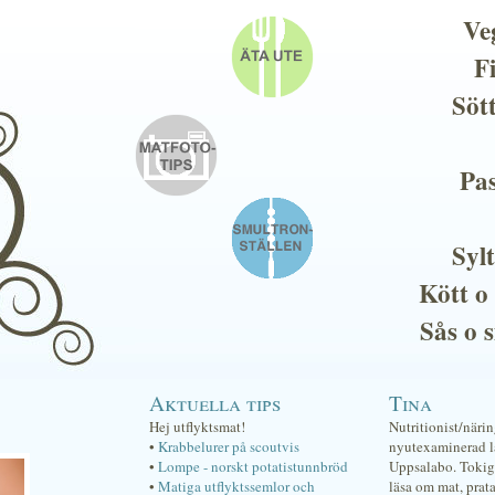
Ve
F
Söt
Pas
Sylt
Kött o
Sås o 
Aktuella tips
Tina
Hej utflyktsmat!
Nutritionist/näri
•
Krabbelurer på scoutvis
nyutexaminerad lä
•
Lompe - norskt potatistunnbröd
Uppsalabo. Tokig 
•
Matiga utflyktssemlor och
läsa om mat, prat