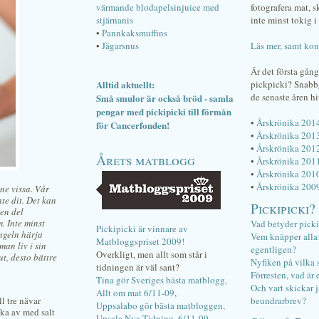
värmande blodapelsinjuice med
fotografera mat, 
stjärnanis
inte minst tokig i 
•
Pannkaksmuffins
•
Jägarsnus
Läs mer, samt kon
Är det första gån
Alltid aktuellt:
pickpicki? Snab
de senaste åren hi
Små smulor är också bröd - samla
pengar med pickipicki till förmån
•
Årskrönika 201
för Cancerfonden!
•
Årskrönika 201
•
Årskrönika 201
Årets matblogg
•
Årskrönika 201
•
Årskrönika 201
•
Årskrönika 200
ne vissa. Vår
te dit. Det kan
Pickipicki?
en del
. Inte minst
Vad betyder pick
Pickipicki är vinnare av
ungeln härja
Vem knäpper alla f
Matbloggspriset 2009!
man liv i sin
egentligen?
Overkligt, men allt som står i
t, desto bättre
Nyfiken på vilka 
tidningen är väl sant?
Förresten, vad är 
Tina gör Sveriges bästa matblogg,
Och vart skickar j
Allt om mat 6/11-09
,
ll tre nävar
beundrarbrev?
Uppsalabo gör bästa matbloggen,
aka av med salt
Upsala Nya Tidning, 6/11-09
.