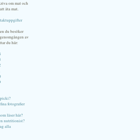
skriva om mat och
att äta mat.
taktuppgifter
gen du besöker
bgenomgången av
ttar du här:
4
3
2
1
0
9
ipicki?
ina fotografier
som läser här?
en nutritionist?
ag alla