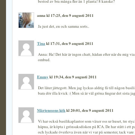
bestod av bra många fler än 1 planta! 8 kanske?
anna kl 17:25, den 9 augusti 2011
Ja just det, en och samma sorts..
Tina
kl 17:31, den 9 augusti 2011
Anna: Ha! Det här är ingen chatt, hädan efter når du mig via
ombud.
Emmy
kl 19:34, den 9 augusti 2011
Det låter jättegott. Men jag lyckas aldrig få till någon basi
bara dör illa kvick :( Men så är väl gröna fingrar det sista ja
Mårtenssons kök
kl 20:01, den 9 augusti 2011
Vi har också basilikaplantor som växer oss ur huset, tre sty
häpna, är köpta i grönsaksdisken på ICA. De har stått i ett 
och lyckade överleva även när vi var på semester, tack vare 