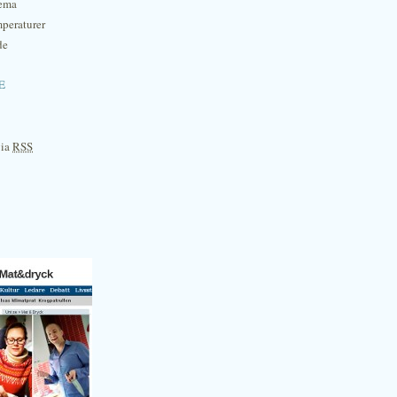
hema
mperaturer
de
e
via
RSS