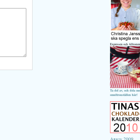
Expressen och Alltomm
Ta del av, och dela m
smultronställen här!
Arkiv 2009