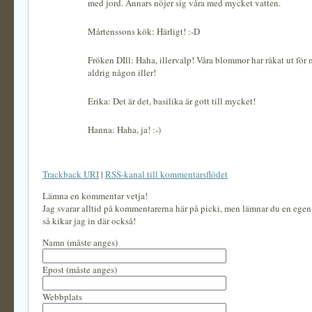
med jord. Annars nöjer sig våra med mycket vatten.
Mårtenssons kök: Härligt! :-D
Fröken DIll: Haha, illervalp! Våra blommor har råkat ut för
aldrig någon iller!
Erika: Det är det, basilika är gott till mycket!
Hanna: Haha, ja! :-)
Trackback URI
|
RSS-kanal till kommentarsflödet
Lämna en kommentar vetja!
Jag svarar alltid på kommentarerna här på picki, men lämnar du en ege
så kikar jag in där också!
Namn (måste anges)
Epost (måste anges)
Webbplats