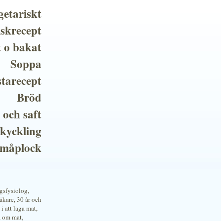
getariskt
iskrecept
t o bakat
Soppa
tarecept
Bröd
 och saft
 kyckling
småplock
ngsfysiolog,
kare, 30 år och
i att laga mat,
a om mat,