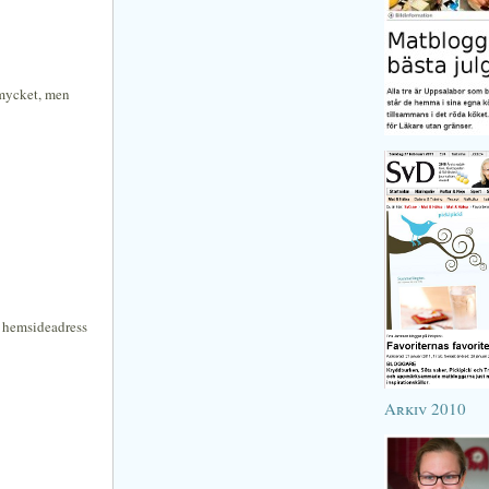
 mycket, men
n hemsideadress
Arkiv 2010