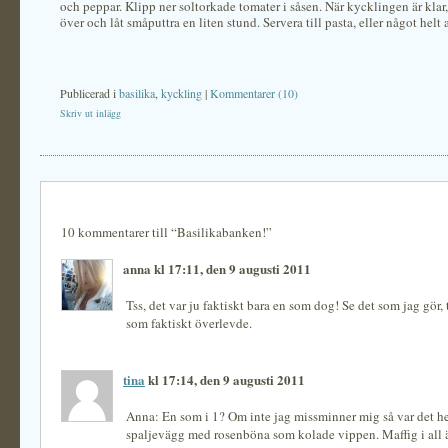
och peppar. Klipp ner soltorkade tomater i såsen. När kycklingen är klar,
över och låt småputtra en liten stund. Servera till pasta, eller något helt 
Publicerad i
basilika
,
kyckling
|
Kommentarer (10)
Skriv ut inlägg
10 kommentarer till “Basilikabanken!”
anna kl 17:11, den 9 augusti 2011
Tss, det var ju faktiskt bara en som dog! Se det som jag gör, 
som faktiskt överlevde.
tina
kl 17:14, den 9 augusti 2011
Anna: En som i 1? Om inte jag missminner mig så var det he
spaljevägg med rosenböna som kolade vippen. Maffig i all 