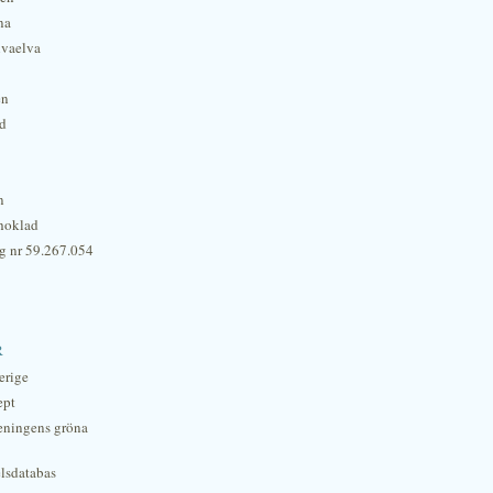
na
lvaelva
én
rd
n
hoklad
g nr 59.267.054
r
erige
ept
eningens gröna
lsdatabas