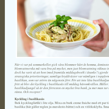
När vi var på sommarkollot gick våra blommor hårt åt hemma, åtminsto
blomvattnerska må vara bra på mycket, men just blomvattning räknas in
dock ha varit så att hon (med framtida middagsbesök i åtanke?) gjorde 
strategiska prioriteringar, samtliga kryddväxter var nämligen i toppform
basilikan, som var större än någonsin förr. För att inte låta basilikadj
fritt så blev det kyckling i basilikasås till middag häromkvällen. Håller 
basilikadjungel så är den förresten en mycket bra bank, ju mer man tar u
ränta. Och receptet?
Kyckling i basilikasås
Stek kycklinglårfilé i lite olja. Mixa en burk creme fraiche med ett par ti
basilika (här gäller reglen ju-mer-desto-bättre) och en vitlöksklyfta. Sm