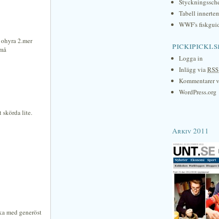
Styckningssc
Tabell innerte
WWF's fiskgui
 ohyra 2.mer
pickipicki.s
små
Logga in
Inlägg via
RSS
Kommentarer 
WordPress.org
 skörda lite.
Arkiv 2011
ka med generöst