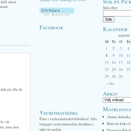
Sök på Pick
 häll såsen
annat.
Sök efter:
Facebook
Kalender
augusti
M
Ti
O
To
1
2
3
4
8
9
10
11
15
16
17
18
22
23
24
25
29
30
31
« Jul
tänk på alla de
Arkiv
Matblogg
Veckomatsedel
Annas skånska 
Paus i veckomatsedelsfabriken! Alla
la vår
Bara en kaka ti
tidigare veckomatsedlar återfinns i
ära, men den
arkivet nedan.
Dagmar's Kitc