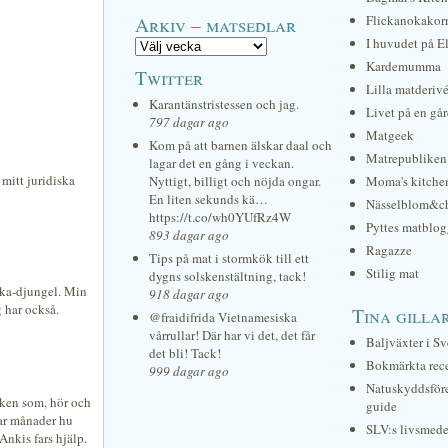
Arkiv – matsedlar
Flickanokakor
I huvudet på E
Kardemumma
Twitter
Lilla matderiv
Karantänstristessen och jag.
Livet på en gå
797 dagar ago
Matgeek
Kom på att barnen älskar daal och
Matrepubliken
lagar det en gång i veckan.
 mitt juridiska
Nyttigt, billigt och nöjda ongar.
Moma's kitche
En liten sekunds kä…
Nässelblom&c
https://t.co/wh0YUfRz4W
Pyttes matblog
893 dagar ago
Ragazze
Tips på mat i stormkök till ett
Stilig mat
dygns solskenstältning, tack!
lika-djungel. Min
918 dagar ago
g har också.
Tina gilla
@fraidifrida Vietnamesiska
vårrullar! Där har vi det, det får
Baljväxter i Sv
det bli! Tack!
Bokmärkta rec
999 dagar ago
Natuskyddsför
cken som, hör och
guide
par månader hu
SLV:s livsmede
Ankis fars hjälp.