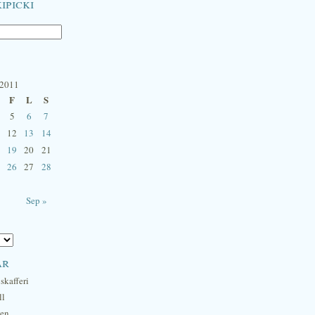
ipicki
 2011
F
L
S
5
6
7
12
13
14
19
20
21
26
27
28
Sep »
ar
skafferi
ll
hen